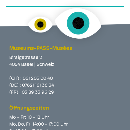
Museums-PASS-Musées
Birsigstrasse 2
4054 Basel | Schweiz
(CH) :
061 205 00 40
(DE) :
07621 161 36 34
(FR) :
03 89 33 96 29
Öffnungszeiten
Mo - Fr: 10 - 12 Uhr
Mo, Do, Fr: 14:00 - 17:00 Uhr