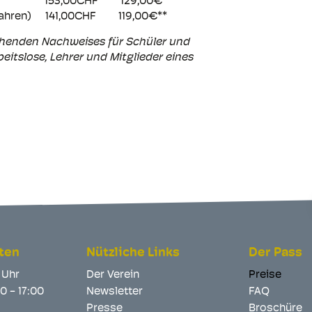
8 Jahren) 153,00CHF 129,00€**
 18 Jahren) 141,00CHF 119,00€**
echenden Nachweises für Schüler und
itslose, Lehrer und Mitglieder eines
ten
Nützliche Links
Der Pass
2 Uhr
Der Verein
Preise
00 - 17:00
Newsletter
FAQ
Presse
Broschüre