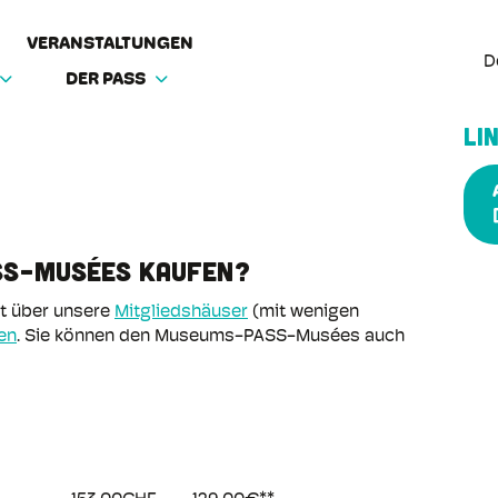
VERANSTALTUNGEN
D
DER PASS
LI
SS-MUSÉES KAUFEN?
t über unsere
Mitgliedsh
äuser
(mit wenigen
en
. Sie können den Museums-PASS-Musées auch