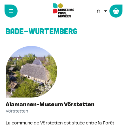
Panneau de gestion des cookies
Aller
au
LISTER L
contenu
Histoire et patrimoine du
principal
Bade-Wurtemberg
Alamannen-Museum Vörstetten
Vörstetten
La commune de Vörstetten est située entre la Forêt-