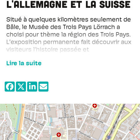
l'Allemagne et la Suisse
Situé à quelques kilomètres seulement de
Bâle, le Musée des Trois Pays Lörrach a
choisi pour thème la région des Trois Pays.
L’exposition permanente fait découvrir aux
visiteurs l’histoire passée et
contemporaine de cette région
Lire la suite
transfrontalière étudiée et présentée pour
la première fois d’un point de vue
trinational.
Depuis le 20ème siècle, les habitants
vivent dans une région commune et
parallèlement aux abords de trois états.
D’où vient la tripartition de cette région ?
Comment les habitants ont-ils vécu cette
confrontation permanente avec la frontière
et comment les frontières influent-elles