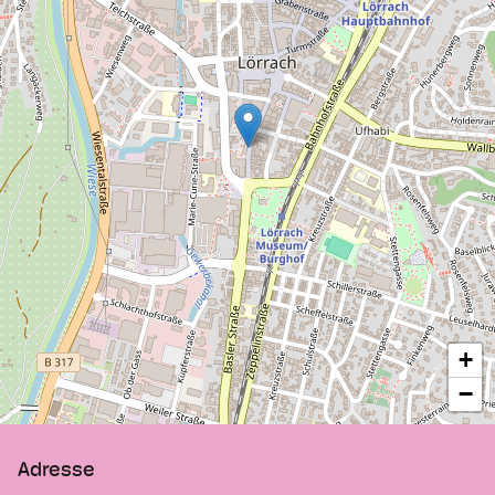
sur la politique, l’économie et le quotidien
des habitants ? Qu’est-ce qui divise les
habitants, qu’est-ce qui les réunit par-delà
les frontières ?
Avec l'exposition des Trois Pays, le Musée
des Trois Pays Lörrach propose à ses
visiteurs un voyage dans la region. De
caractère à la fois distrayant et exploratoire,
l’exposition présente , en français et en
allemand, des pièces originales
remarquables et des stations interactives
intégrés dans une muséographie soignée
et variée.
+
−
Adresse