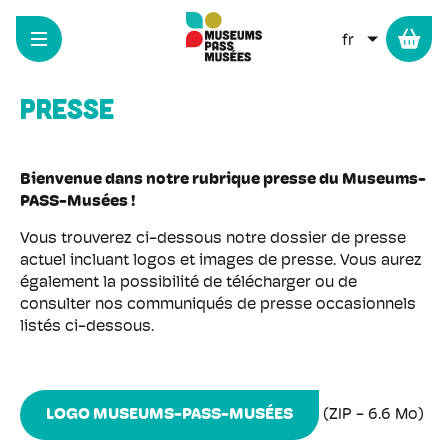
Panneau de gestion des cookies
Aller
au
LISTER L
contenu
principal
Presse
Bienvenue dans notre rubrique presse du Museums-
PASS-Musées !
Vous trouverez ci-dessous notre dossier de presse
actuel incluant logos et images de presse. Vous aurez
également la possibilité de télécharger ou de
consulter nos communiqués de presse occasionnels
listés ci-dessous.
LOGO MUSEUMS-PASS-MUSÉES
(ZIP - 6.6 Mo)