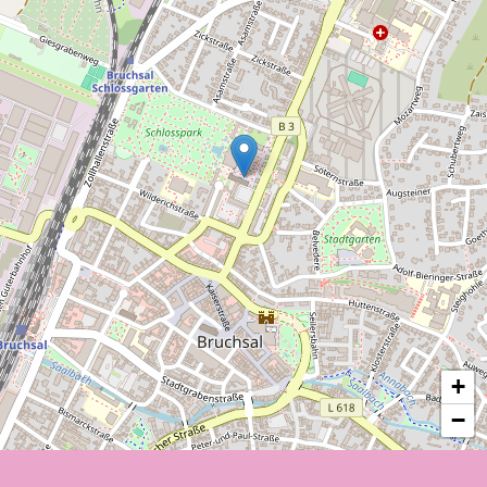
guerre.
Les salles d'apparat reconstruites peuvent
être visitées dans le cadre de visites
guidées. L'exposition permanente intitulée
"Le château de Bruchsal, construit, détruit
et reconstruit" (Schloss Bruchsal, gebaut,
zerstört, wiedererstanden) informe les
visiteurs sur les travaux de restauration, y
compris les anciennes techniques
artisanales utilisées dans les scènes
d'atelier et les séquences de travail. En
outre, le musée allemand des machines à
musique (Deutsches Musikautomaten-
Museum) et le musée de la ville de
+
Bruchsal sont tous deux situés dans le
−
château de Bruchsal.