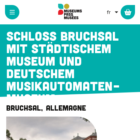
Panneau de gestion des cookies
Aller
au
LISTER L
contenu
principal
Schloss Bruchsal
mit Städtischem
Museum und
Deutschem
Musikautomaten-
Museum
Bruchsal
Allemagne