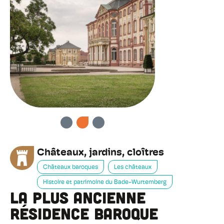
PRÉCÉDENT
SUIVANT
Châteaux, jardins, cloîtres
Châteaux baroques
Les châteaux
Histoire et patrimoine du Bade-Wurtemberg
La plus ancienne
résidence baroque