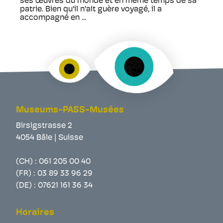
ses œuvres du monde et en même temps de sa
patrie. Bien qu'il n'ait guère voyagé, il a
accompagné en ...
Museums-PASS-Musées
Birsigstrasse 2
4054 Bâle | Suisse
(CH) :
061 205 00 40
(FR) :
03 89 33 96 29
(DE) :
07621 161 36 34
Horaires