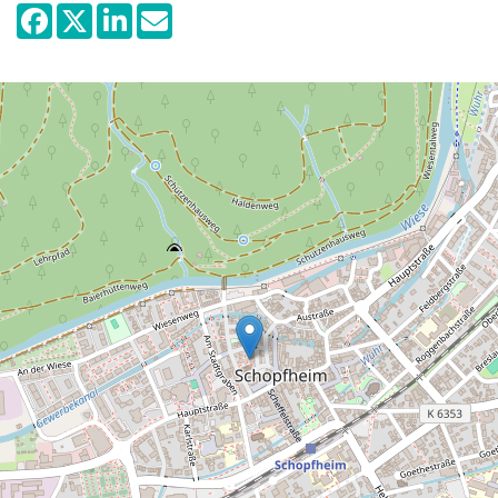
"haute société" des 18e et 19e siècles.
Les pierres tombales de la fin du Moyen
Âge, la "collection de dessins" du
professeur H.Th.Baumann, la collection de
peintures de Fritz Heeg-Erasmus, des
objets de la fondation Roggenbach-
Gayling, une sélection de la culture
domestique du début du Moyen Âge
jusqu'en 1960, des impressions de
Schopfheim depuis environ 1300, les
classes et produits artisanaux badois,
l'ancienne influence de l'agriculture dans le
centre-ville de Schopfheim, la cuisine et la
conservation des aliments entre 1900 et
1950, le margrave Ludwig Wilhelm de
Baden-Baden connu sous le nom de
"Türkenlouis" et ses fortifications baroques,