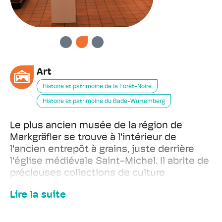
PRÉCÉDENT
SUIVANT
Art
Histoire et patrimoine de la Forêt-Noire
Histoire et patrimoine du Bade-Wurtemberg
Le plus ancien musée de la région de
Markgräfler se trouve à l'intérieur de
l'ancien entrepôt à grains, juste derrière
l'église médiévale Saint-Michel. Il abrite de
précieuses collections de culture
domestique aristocratique et bourgeoise.
Lire la suite
Les objets exposés proviennent de la
famille baronniale de Roggenbach (qui a
vécu à Schopfheim de 1500 à 1925) et de la