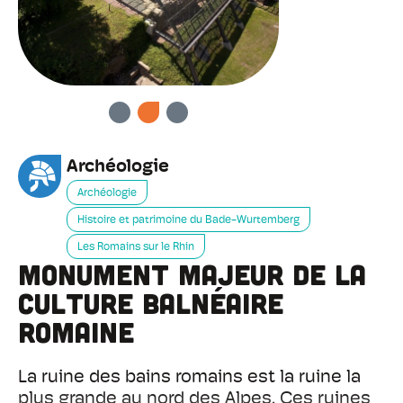
PRÉCÉDENT
SUIVANT
Archéologie
Archéologie
Histoire et patrimoine du Bade-Wurtemberg
Les Romains sur le Rhin
Monument majeur de la
culture balnéaire
romaine
La ruine des bains romains est la ruine la
plus grande au nord des Alpes. Ces ruines