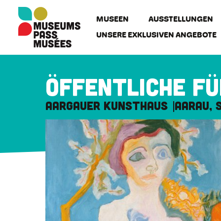
Cookie-Einstellungen
Direkt
zum
MUSEEN
AUSSTELLUNGEN
Inhalt
UNSERE EXKLUSIVEN ANGEBOTE
Öffentliche F
Aargauer Kunsthaus
Aarau, 