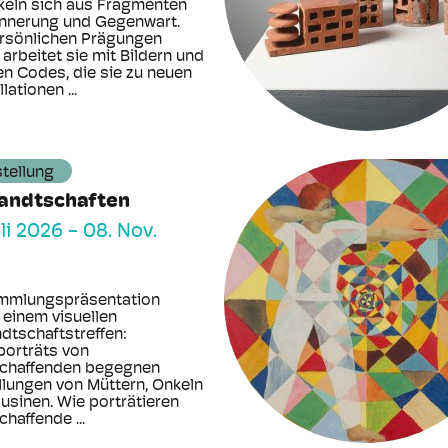
keln sich aus Fragmenten
innerung und Gegenwart.
rsönlichen Prägungen
arbeitet sie mit Bildern und
en Codes, die sie zu neuen
lationen ...
tellung
andtschaften
uli 2026
-
08. Nov.
mmlungspräsentation
 einem visuellen
dtschaftstreffen:
porträts von
chaffenden begegnen
llungen von Müttern, Onkeln
usinen. Wie porträtieren
haffende ...