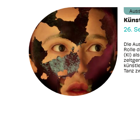
Auss
Künst
26. S
Die Au
Rolle d
(KI) al
zeitge
künstle
Tanz zw