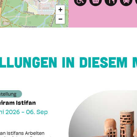
+
−
llungen in diesem
tellung
iram Istifan
uni 2026
-
06. Sep
an Istifans Arbeiten