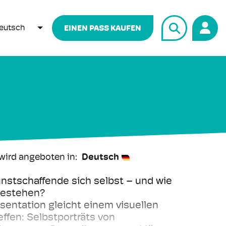
eutsch
EINEN PASS KAUFEN
WEITERE AKTIONEN AUFLISTEN
wird angeboten in
Deutsch
unstschaffende sich selbst – und wie
ahestehen?
entation gleicht einem visuellen
ffen: Selbstporträts von