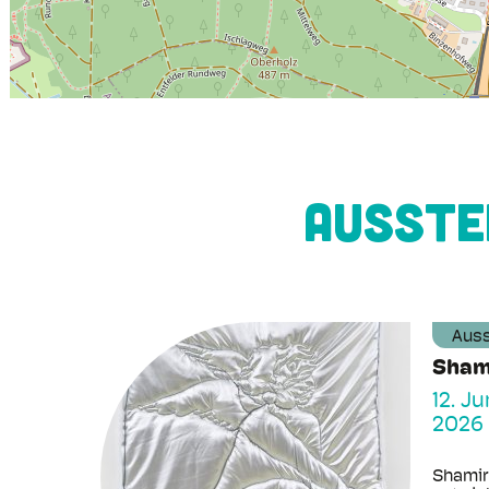
Ausste
Auss
Sham
12. J
2026
Shamir