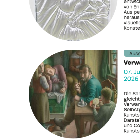
entwic
von Er
Aus pe
heraus 
visuell
Konstel
Auss
Verw
07. J
2026
Die Sa
gleicht
Verwan
Selbst
Kunsts
Darste
und Co
Kunstsc