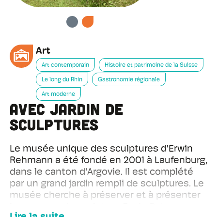
PRÉCÉDENT
SUIVANT
Art
Art contemporain
Histoire et patrimoine de la Suisse
Le long du Rhin
Gastronomie régionale
Art moderne
avec jardin de
sculptures
Le musée unique des sculptures d'Erwin
Rehmann a été fondé en 2001 à Laufenburg,
dans le canton d'Argovie. Il est complété
par un grand jardin rempli de sculptures. Le
musée cherche à préserver et à présenter
les œuvres du sculpteur Erwin Rehmann en