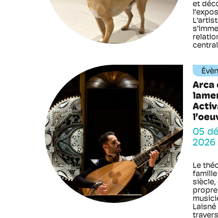
et déc
l’expo
L'arti
s’imme
relati
centrale
Évè
Arca 
lamen
Activ
l’oeu
05 dé
2026
Le théo
famille
siècle,
propre
musici
Laisné 
traversé