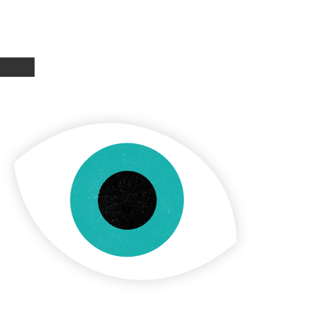
t la diversité des formes de l’art
ntures, sculptures, dessins,
os, installations, performances... et
ance avec le passé horloger franc-
nnant la notion de temps. Elle
année de nouvelles acquisitions
un collège d’experts.
rité de cette collection est sa
, chaque année, nous organisons des
es murs : dans des écoles, des
s, des associations culturelles, des
écouvrir les œuvres dans un contexte
projets, qui permettent une première
ous venons à la rencontre des publics
ire, de Belfort à Mouthe en passant par
 notre engagement en faveur de la
l’art de notre temps, le Satellite—