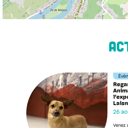
AC
Évè
Rega
Anima
l’exp
Lais
26 ao
Venez 