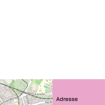
petit camion amén
Mallettes, disposi
l’emprunt d’une œuv
Enfin, nos œuvres 
l’international et 
comme à des struc
Adresse