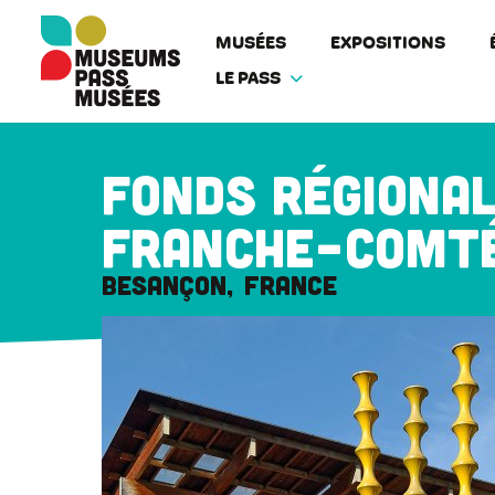
Panneau de gestion des cookies
Aller
au
MUSÉES
EXPOSITIONS
contenu
LE PASS
principal
Fonds régional
Franche-Comt
Besançon
France