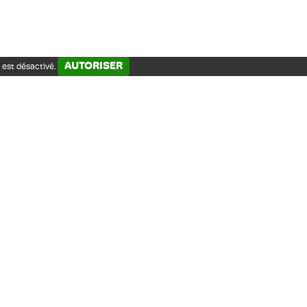
création actuelle e
contemporain : pei
photographies, vidé
s’inscrit en réson
AUTORISER
 est désactivé.
comtois en questio
s’enrichit chaque 
sélectionnées par 
La grande particula
mobilité. En effet
expositions hors l
collèges, des lycée
festivals... Pour d
familier. Pour ces 
sensibilisation, n
sur tout le territo
Dole. Symboles de
démocratisation de 