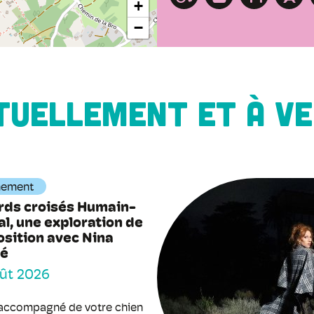
+
−
TUELLEMENT ET À VE
nement
rds croisés Humain-
l, une exploration de
osition avec Nina
né
ût 2026
accompagné de votre chien