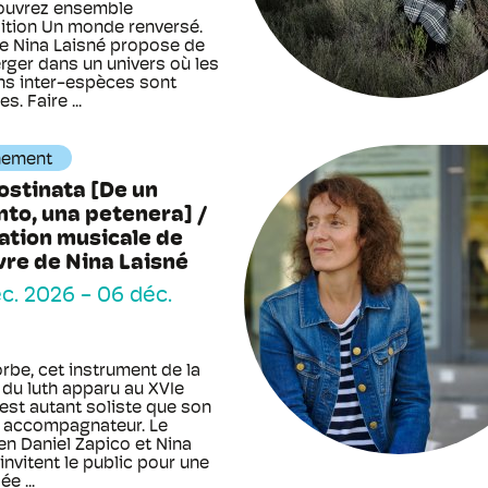
ouvrez ensemble
sition Un monde renversé.
ste Nina Laisné propose de
rger dans un univers où les
ons inter-espèces sont
s. Faire ...
nement
ostinata [De un
to, una petenera] /
ation musicale de
vre de Nina Laisné
c. 2026
-
06 déc.
rbe, cet instrument de la
 du luth apparu au XVIe
 est autant soliste que son
 accompagnateur. Le
en Daniel Zapico et Nina
invitent le public pour une
e ...