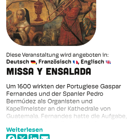
Diese Veranstaltung wird angeboten in
Deutsch
Französisch
Englisch
Missa y Ensalada
Um 1600 wirkten der Portugiese Gaspar
Fernandes und der Spanier Pedro
Bermúdez als Organisten und
Kapellmeister an der Kathedrale von
Guatemala. Fernandes hatte die Aufgabe,
die Musik, welche die Kathedrale von
Weiterlesen
Guatemala in den vorangegangenen