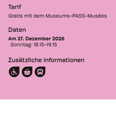
Tarif
Leitung: Josué Meléndez
Gratis mit dem Museums-PASS-Musées
Türöffnung 17.45 Uhr - Konzert 18.15 Uhr
Daten
Weltweit einmalige Konzertreihe, die Musik
Am 27. Dezember 2026
und Renaissancekultur in den Mittelpunkt
Sonntag:
18:15-19:15
stellt. «Eine Renaissance der
Renaissance», welche durch professionelle
Musiker:innen aus Basel erfahrbar gemacht
Zusätzliche Informationen
wird.
Deutsch, Englisch, Französisch | Kollekte