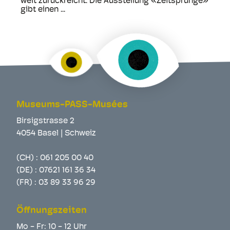
weit zurückreicht. Die Ausstellung «Zeitsprünge»
gibt einen ...
Museums-PASS-Musées
Birsigstrasse 2
4054 Basel | Schweiz
(CH) :
061 205 00 40
(DE) :
07621 161 36 34
(FR) :
03 89 33 96 29
Öffnungszeiten
Mo - Fr: 10 - 12 Uhr