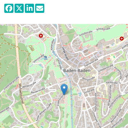
fonctionnelles bénéficiant d'un éclairage
zénithal, représente une plate-forme
d'accueil idéale où les œuvres, qu'il
s'agisse de peinture, de sculpture, de
photographie, ou de vidéo, sont
présentées dans les meilleures conditions.
Grâce à un engagement constant en faveur
de l'art moderne et contemporain, ainsi
que grâce à son étroite collaboration avec
des artistes et des institutions de tous
pays, la Kunsthalle a gagné l'estime de la
scène artistique internationale. La
Staatliche Kunsthalle de Baden-Baden
propose un programme de manifestations
diverses qui complète, au travers de
discussions critiques, de lectures, de
conférences ou de podiums d'artistes, les
expositions, revenant sur des points