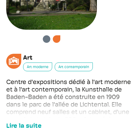
PRÉCÉDENT
SUIVANT
Art
Art moderne
Art contemporain
Centre d'expositions dédié à l'art moderne
et à l'art contemporain, la Kunsthalle de
Baden-Baden a été construite en 1909
dans le parc de l'allée de Lichtental. Elle
comprend neuf salles et un cabinet, d'une
superficie totale de 700 m2. Le sévère
Lire la suite
ordonnancement néoclassique du
bâtiment, fait de grandes pièces