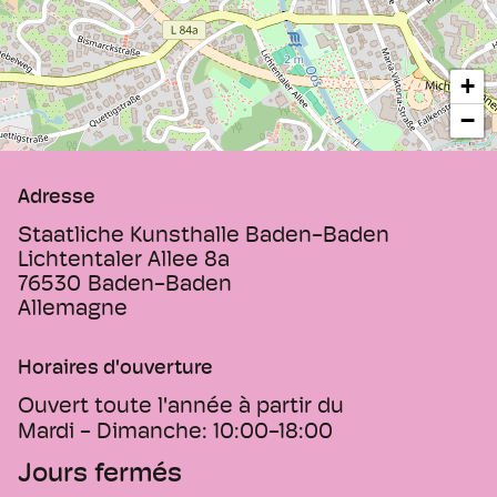
thématiques généraux ou sur des
positions artistiques particulières.
+
08.03.2024-08.03.2026
−
Viron Erol Vert - Garden of Ornaments
Installation im Foyer und im Café
Kunsthalle
Adresse
21.06.-20.10.2024
Staatliche Kunsthalle Baden-Baden
Grada Kilomba - Opera to a Black Venus
Lichtentaler Allee 8a
76530
Baden-Baden
Allemagne
08.11.2024-23.02.2025
Große Landesausstellung,
Gruppenausstellung
Horaires d'ouverture
Sea and Fog
Ouvert toute l'année à partir du
Mardi - Dimanche:
10:00-18:00
Jours fermés