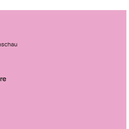
nschau
re