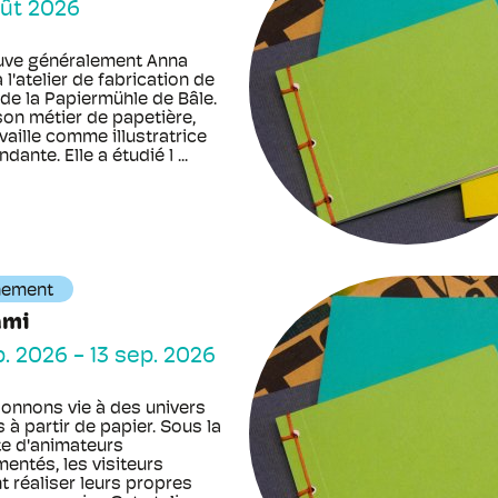
ût 2026
uve généralement Anna
 l'atelier de fabrication de
 de la Papiermühle de Bâle.
son métier de papetière,
availle comme illustratrice
dante. Elle a étudié l ...
nement
ami
p. 2026
-
13 sep. 2026
onnons vie à des univers
 à partir de papier. Sous la
te d'animateurs
entés, les visiteurs
t réaliser leurs propres