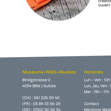
créatio
ouvert 
Museums-PASS-Musées
Horaires
Birsigstrasse 2
Lun - Ven : 10h
4054 Bâle | Suisse
Lun, Jeu, Ven : 
Mar : 15h - 17h
(CH) :
061 205 00 40
(FR) :
03 89 33 96 29
Contact
(DE) :
07621 161 36 34
Mentions léga