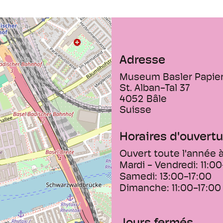
Les bâtiments du m
Au milieu de 12e si
de Cluny de St. Alb
permis de faire fon
moulins. 10 de ces
Adresse
du moyen âge en mo
Museum Basler Papie
Depuis 1980, les mo
St. Alban-Tal 37
musée du papier ac
4052
Bâle
produit du papier 
Suisse
magnifiques pièce
étage témoignent e
Horaires d'ouvertu
Gallician.
Ouvert toute l'année à
Mardi - Vendredi:
11:00
Samedi:
13:00-17:00
Dimanche:
11:00-17:00