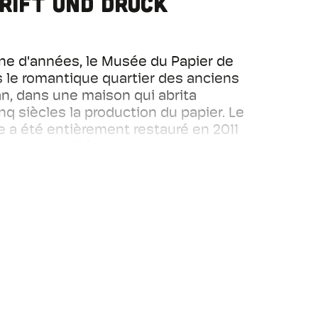
hrift und Druck
ne d'années, le Musée du Papier de
s le romantique quartier des anciens
an, dans une maison qui abrita
q siècles la production du papier. Le
 a été entièrement restauré en 2011
rmanente a été conçue avec une
scène - maintenant vous pouvez tout
e la main à la pâte.
Moulin à Papier de Bâle illustrent le
nique et culturel du papier, de
impression qui a été fortement marqué
âle au 15e siècle.