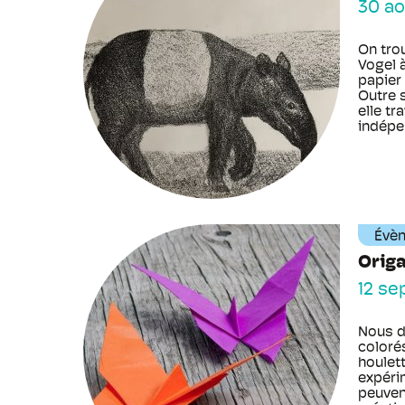
30 ao
On tro
Vogel à
papier
Outre 
elle tr
indépen
Évè
Orig
12 se
Nous d
colorés
houlet
expérim
peuven