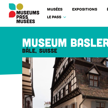
Panneau de gestion des cookies
Aller
au
MUSÉES
EXPOSITIONS
contenu
LE PASS
principal
Museum Basler
Bâle
Suisse