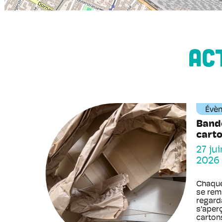
AC
Évè
Bande
carto
27 ju
2026
Chaque
se rem
regard
s'aperç
cartons