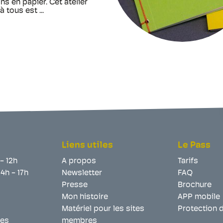
ns en papier. Cet atelier
à tous est ...
Liens utiles
Le Pass
 - 12h
A propos
Tarifs
14h - 17h
Newsletter
FAQ
Presse
Brochure
Mon histoire
APP mobile
Matériel pour les sites
Protection 
les
membres