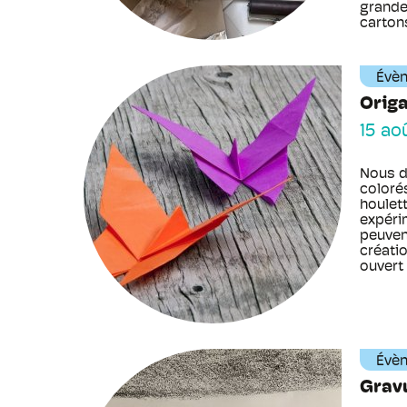
grande 
cartons
Évè
Orig
15 ao
Nous d
colorés
houlet
expérim
peuven
créatio
ouvert 
Évè
Gravu