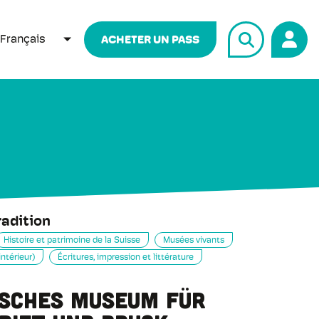
Français
ACHETER UN PASS
LISTER LES ACTIONS SUPPLÉMENTAIRES
radition
Histoire et patrimoine de la Suisse
Musées vivants
intérieur)
Écritures, impression et littérature
isches Museum für