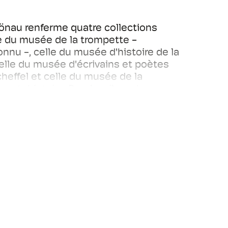
önau renferme quatre collections
e du musée de la trompette -
nu -, celle du musée d'histoire de la
 celle du musée d'écrivains et poètes
cheffel et celle du musée de la
 protohistoire. De plus, il y a des
aires régulières.