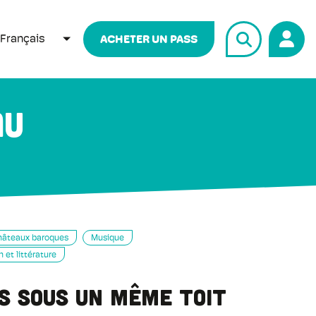
Français
ACHETER UN PASS
LISTER LES ACTIONS SUPPLÉMENTAIRES
au
âteaux baroques
Musique
n et littérature
s sous un même toit