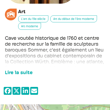
Art
L'art du 19e siècle
Art du début de l'ère moderne
Art moderne
Cave voutée historique de 1760 et centre
de recherche sur la famille de sculpteurs
baroques Sommer, c'est également un lieu
d'expositions du cabinet contemporain de
la Collection Würth. Emblème : une atlante,
figure porteuse de Johann Andreas
Lire la suite
Sommer (1716-1776).