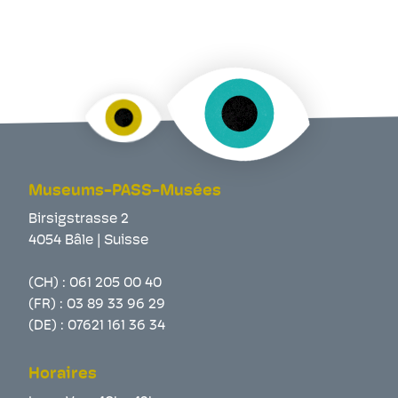
Museums-PASS-Musées
Birsigstrasse 2
4054 Bâle | Suisse
(CH) :
061 205 00 40
(FR) :
03 89 33 96 29
(DE) :
07621 161 36 34
Horaires