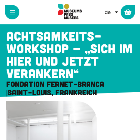
Cookie-Einstellungen
Direkt
zum
WEITERE 
Inhalt
Achtsamkeits-
Workshop – „Sich im
Hier und Jetzt
verankern“
Fondation Fernet-Branca
Saint-Louis, Frankreich