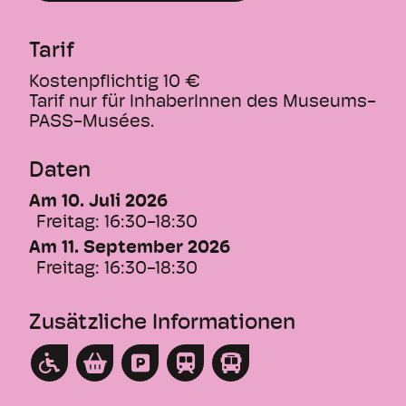
bringen Sie Ihre eigene Ausrüstung und
eine Matte mit.
Tarif
Dauer: 1,5 Stunden
Kostenpflichtig
10
€
Preis: 10 €. Eintritt zur Ausstellung
Tarif nur für InhaberInnen des Museums-
inbegriffen.
PASS-Musées.
Anmeldung erforderlich.
Dieser Text wurde durch eine KI übersetzt.
Daten
Am 10. Juli 2026
Freitag:
16:30-18:30
Am 11. September 2026
Freitag:
16:30-18:30
Zusätzliche Informationen