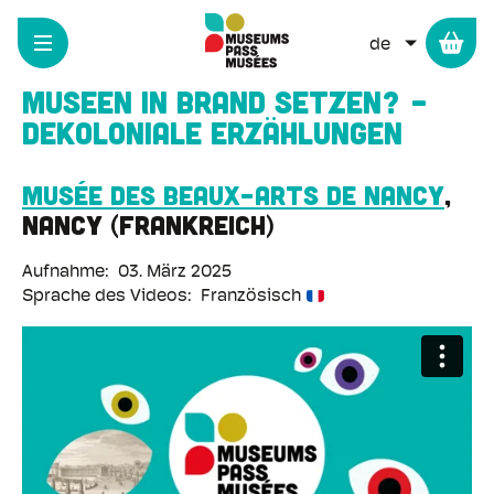
Cookie-Einstellungen
Direkt
zum
WEITERE 
Inhalt
Museen in Brand setzen? -
Dekoloniale Erzählungen
Musée des Beaux-Arts de Nancy
Nancy
Frankreich
Aufnahme
03. März 2025
Sprache des Videos
Französisch
Remote-
Video-
URL