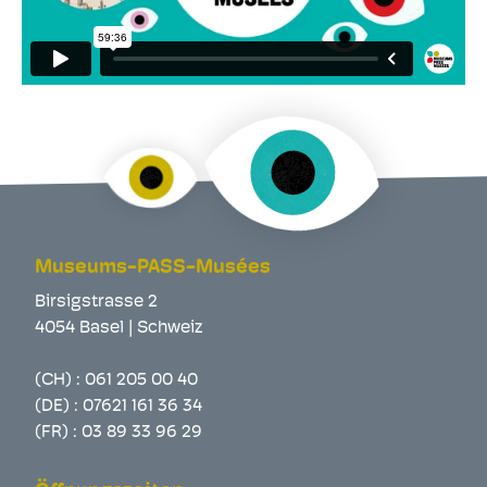
Museums-PASS-Musées
Birsigstrasse 2
4054 Basel | Schweiz
(CH) :
061 205 00 40
(DE) :
07621 161 36 34
(FR) :
03 89 33 96 29