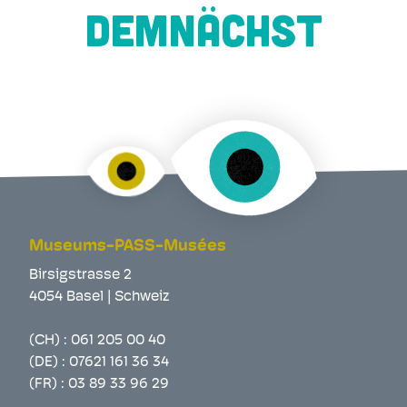
DEMNÄCHST
Museums-PASS-Musées
Birsigstrasse 2
4054 Basel | Schweiz
(CH) :
061 205 00 40
(DE) :
07621 161 36 34
(FR) :
03 89 33 96 29