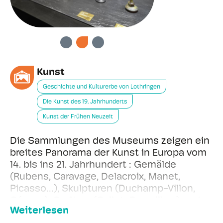
VORHERIGE
WEITER
Kunst
Geschichte und Kulturerbe von Lothringen
Die Kunst des 19. Jahrhunderts
Kunst der Frühen Neuzeit
Die Sammlungen des Museums zeigen ein
breites Panorama der Kunst in Europa vom
14. bis ins 21. Jahrhundert : Gemälde
(Rubens, Caravage, Delacroix, Manet,
Picasso…), Skulpturen (Duchamp-Villon,
César…), Grafiken (Callot, Granville…) und
Weiterlesen
eine aussergewöhnlichen Sammlung von