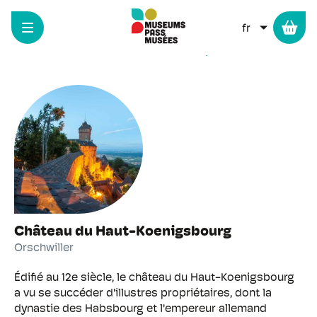
Panneau de gestion des cookies
Aller
au
LISTER L
contenu
Châteaux néogothiques
principal
Château du Haut-Koenigsbourg
Orschwiller
Édifié au 12e siècle, le château du Haut-Koenigsbourg
a vu se succéder d'illustres propriétaires, dont la
dynastie des Habsbourg et l'empereur allemand