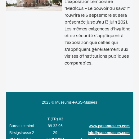
L'exposition temporaire
"Medicus - Le pouvoir du savoir"
rouvrira le 5 septembre et sera
présentée jusqu'au 13 juin 2021.
Les mêmes exigences d'hygiène
et de sécurité s'appliquent à
l'exposition que celles qui
s'appliquent généralement aux
visites d'institutions publiques
comparables.
2023 © Museums-PASS-Musées
T (FR) 03
Bureau central
89 33 96
www.passmusees.com
Birsigstrasse 2
29
info@passmusees.com