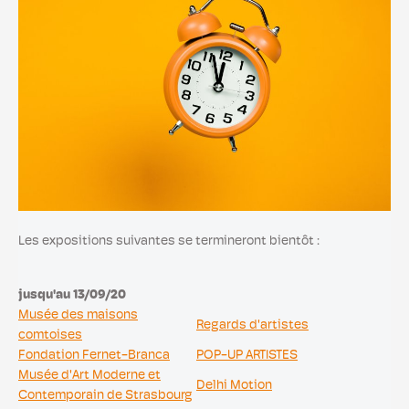
Les expositions suivantes se termineront bientôt :
jusqu'au 13/09/20
Musée des maisons
Regards d'artistes
comtoises
Fondation Fernet-Branca
POP-UP ARTISTES
Musée d'Art Moderne et
Delhi Motion
Contemporain de Strasbourg