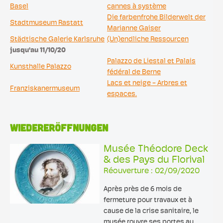
Basel
cannes à système
Die farbenfrohe Bilderwelt der
Stadtmuseum Rastatt
Marianne Gaiser
Städtische Galerie Karlsruhe
(Un)endliche Ressourcen
jusqu'au 11/10/20
Palazzo de Liestal et Palais
Kunsthalle Palazzo
fédéral de Berne
Lacs et neige - Arbres et
Franziskanermuseum
espaces.
WIEDERERÖFFNUNGEN
Musée Théodore Deck
& des Pays du Florival
Réouverture : 02/09/2020
Après près de 6 mois de
fermeture pour travaux et à
cause de la crise sanitaire, le
musée rouvre ses portes au