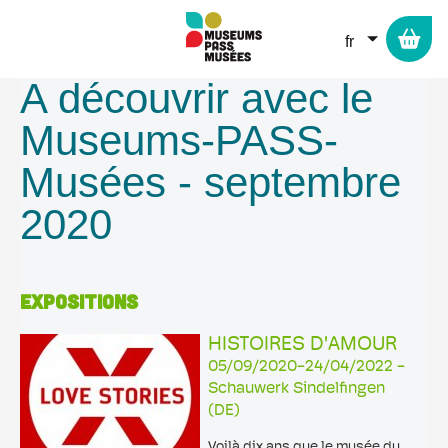
Panneau de gestion des cookies
Aller
au
LISTER L
contenu
principal
A découvrir avec le
Museums-PASS-
Musées - septembre
2020
EXPOSITIONS
HISTOIRES D'AMOUR
05/09/2020-24/04/2022 -
Schauwerk Sindelfingen
(DE)
Voilà dix ans que le musée du