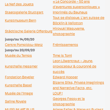
« Le Concorde - 50 ans
La Nef des Jouets
d’aventures supersoniques »
Staatsgalerie Stuttgart
Imprimés du Bauhaus
Tout se disloque. L'art suisse de
Kunstmuseum Bern
Böcklin à Vallotton
Hiroyuki Masuyama.
Städtische Galerie Offenburg
photographie
jusqu'au 14/09/20
Centre Pompidou-Metz
Frémissements
jusqu'au 20/09/20
Musée du Temps
Time is Tomi
Leon Löwentraut - Jeune,
kunsthalle messmer
provocateur & couronné de
succès
Fondation Beyeler
Edward Hopper
Bizarre Silks, Private Imaginings
Kunsthalle Basel
and Narrative Facts, etc.
Musée de l'Image
LOUP !
Georges Fessy et la
Saline Royale
photographie
MUSEUM ART.PLUS
Ariane Faller & Mateusz Budasz