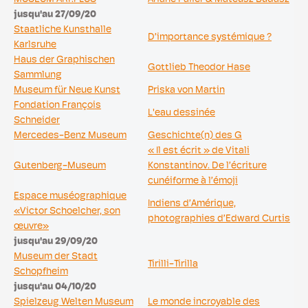
jusqu'au 27/09/20
Staatliche Kunsthalle
D’importance systémique ?
Karlsruhe
Haus der Graphischen
Gottlieb Theodor Hase
Sammlung
Museum für Neue Kunst
Priska von Martin
Fondation François
L'eau dessinée
Schneider
Mercedes-Benz Museum
Geschichte(n) des G
« Il est écrit » de Vitali
Gutenberg-Museum
Konstantinov. De l’écriture
cunéiforme à l’émoji
Espace muséographique
Indiens d’Amérique,
«Victor Schoelcher, son
photographies d’Edward Curtis
œuvre»
jusqu'au 29/09/20
Museum der Stadt
Tirilli-Tirilla
Schopfheim
jusqu'au 04/10/20
Spielzeug Welten Museum
Le monde incroyable des