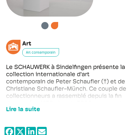
PRÉCÉDENT
SUIVANT
Art
Art contemporain
Le SCHAUWERK à Sindelfingen présente la
collection internationale d'art
contemporain de Peter Schaufler (†) et de
Christiane Schaufler-Münch. Ce couple de
collectionneurs a rassemblé depuis la fin
des années 1970 plus de 3000 œuvres et a
Lire la suite
ainsi établit une des plus grandes
collections d'art privée d'Allemagne.
L'exposition présente des positions de
haut rang d'art allemand, mais aussi de l'art