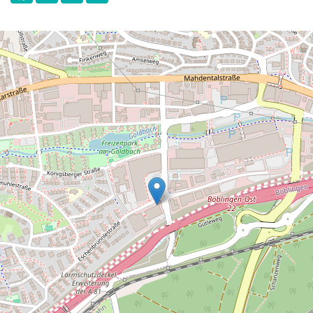
au niveau international – en particulier
d'Italie, de France, d'Asie et d'Amérique du
sud.
A côté de travaux du mouvement ZERO
faisant parties des premières acquisitions
du couple de collectionneur, l'accent est
mis sur le minimalisme, l'art conceptuel et
l'art concret. Des positions historiques
comme Dan Flavin, Donals Judd ou Hanne
Darboven en font autant partie que celles
d'artistes qui développent ces positions
encore de nos jours. La peinture et la
sculpture jouent également un grand rôle
tout comme l'art lumineux, des
installations spatiales ainsi que des
photographies contemporaines.