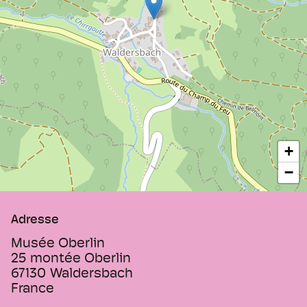
l’éveil, où pour la première fois sont mis en
avant les principes de respect du rythme
de l’enfant, le corps est sollicité par des
exercices physiques, tout apprentissage y
génère une production et le besoin de
jouer participe à ces mêmes
apprentissages.
+
−
Adresse
Musée Oberlin
25 montée Oberlin
67130
Waldersbach
France