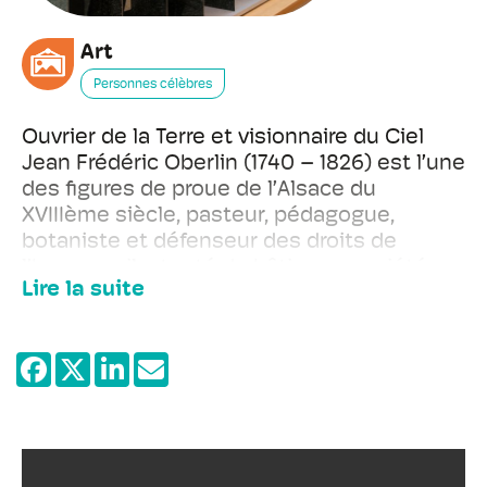
Art
Personnes célèbres
Ouvrier de la Terre et visionnaire du Ciel
Jean Frédéric Oberlin (1740 – 1826) est l’une
des figures de proue de l’Alsace du
XVIIIème siècle, pasteur, pédagogue,
botaniste et défenseur des droits de
l’homme ; il a tenté de bâtir une société
Lire la suite
nouvelle. Son objectif était la formation de
l’homme dans son milieu de vie et dans
toutes ses dimensions : intellectuelles,
manuelles, artistiques, économiques et
spirituelles. Son œuvre peut s’apparenter à
une quête de sens et du juste milieu.
Pour améliorer les conditions de vie des