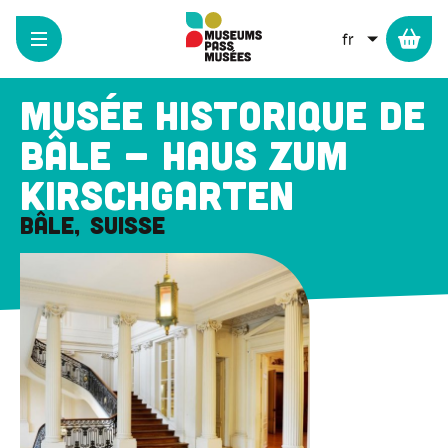
Panneau de gestion des cookies
Aller
au
LISTER L
contenu
principal
Musée historique de
Bâle – Haus zum
Kirschgarten
Bâle
Suisse