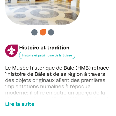
PRÉCÉDENT
SUIVANT
Histoire et tradition
Histoire et patrimoine de la Suisse
Le Musée historique de Bâle (HMB) retrace
l’histoire de Bâle et de sa région à travers
des objets originaux allant des premières
implantations humaines à l’époque
moderne; il offre en outre un aperçu de la
vie bourgeoise aux XVIIIe et XIXe siècles et
Lire la suite
présente la plus grande collection
d’instruments de musique de Suisse. Nos