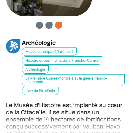
PRÉCÉDENT
SUIVANT
Archéologie
Musée participatif (intérieur)
Histoire et patrimoine de la Franche-Comté
Archéologie
La Première Guerre mondiale et la guerre franco-
allemande
L'art du 19e siècle
Le Musée d'Histoire est implanté au cœur
de la Citadelle. Il se situe dans un
ensemble de 14 hectares de fortifications
conçu successivement par Vauban, Haxo