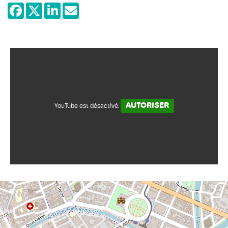
période allant de 1681 au milieu du XIXe
siècle d'autre part (céramique Hannong de
renommée internationale, mobilier,
sculpture et peinture, horlogerie,
ferronnerie, poterie d'étain et orfèvrerie).
Le Musée présente également une
sélection de jouets de la donation Tomi
Ungerer.
AUTORISER
YouTube est désactivé.