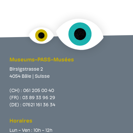
Museums-PASS-Musées
Birsigstrasse 2
4054 Bâle | Suisse
(CH) :
061 205 00 40
(FR) :
03 89 33 96 29
(DE) :
07621 161 36 34
Horaires
Lun - Ven : 10h - 12h