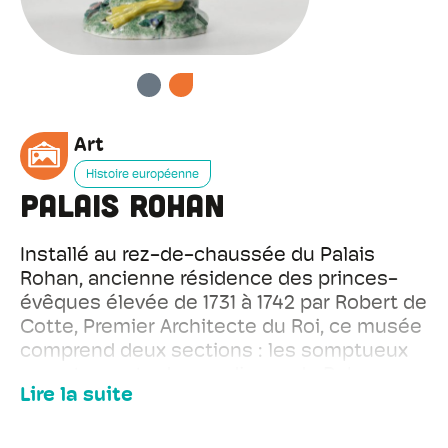
PRÉCÉDENT
SUIVANT
Art
Histoire européenne
Palais Rohan
Installé au rez-de-chaussée du Palais
Rohan, ancienne résidence des princes-
évêques élevée de 1731 à 1742 par Robert de
Cotte, Premier Architecte du Roi, ce musée
comprend deux sections : les somptueux
appartements des cardinaux de Rohan
Lire la suite
d'une part, et les collections d'arts
décoratifs strasbourgeois couvrant la