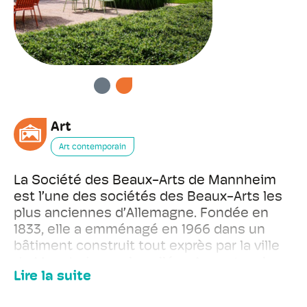
PRÉCÉDENT
SUIVANT
Art
Art contemporain
La Société des Beaux-Arts de Mannheim
est l’une des sociétés des Beaux-Arts les
plus anciennes d’Allemagne. Fondée en
1833, elle a emménagé en 1966 dans un
bâtiment construit tout exprès par la ville
de Mannheim sur les allées Augustaanlage.
Lire la suite
Cet édifice remarquable a été conçu par
l’architecte de Darmstadt Theo Pabst. Il