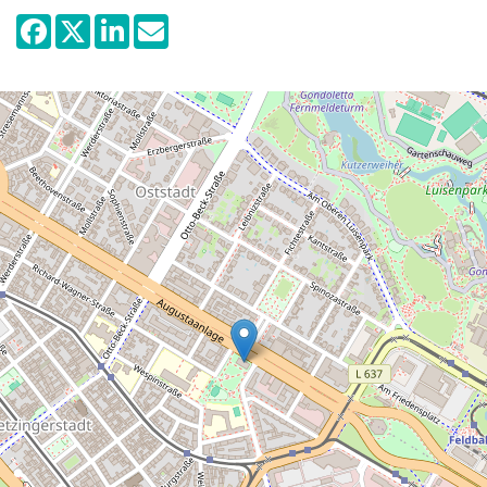
comprend un espace d’exposition de 450
m2, un « jardin de sculptures » ainsi que le
siège social de la société.
Le programme des expositions comprend
essentiellement de l’art contemporain de
tous les domaines et de toutes tendances,
auquel s’ajoutent des expositions des
formes d’art établies ainsi que des
expositions temporaires donnant lieu à des
conférences et des visites guidées, ces
dernières même dans le langage des
signes.
Avec ses 700 adhérents, la Société des
Beaux-Arts de Mannheim est actuellement
l’organe de diffusion de la culture le plus
ancien de Mannheim.