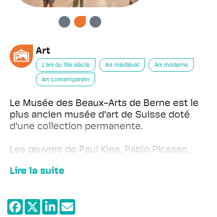
PRÉCÉDENT
SUIVANT
Art
L'art du 19e siècle
Art médiéval
Art moderne
Art contemporain
Le Musée des Beaux-Arts de Berne est le
plus ancien musée d'art de Suisse doté
d'une collection permanente.
Les œuvres de Paul Klee, Pablo Picasso,
Ferdinand Hodler et Meret Oppenheim ont
Lire la suite
contribué à faire du Musée des Beaux-Arts
de Berne une Institution de réputation
internationale. La collection, en constante
évolution et mutation, comprend