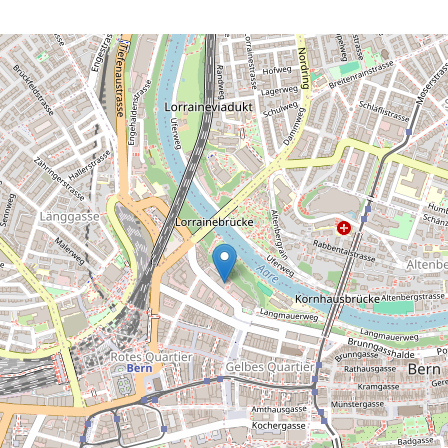
actuellement plus de 4'000 peintures et
sculptures et près de 45'000 dessins,
gravures, photographies, films et vidéos.
Elle n'est donc pas seulement une des
collections les plus importantes et les plus
diversifiées de Suisse, mais son important
groupe d'oeuvres d'art moderne du début
du 20e siècle lui confère également une
valeur de portée internationale.
Parallèlement à la présentation de la
collection permanente, le Musée des
Beaux-Arts de Berne propose
régulièrement des expositions
thématiques et de grandes expositions
individuelles.