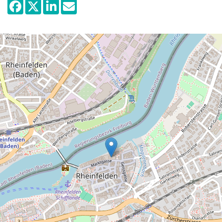
professeur de dessin Gustav Kalenbach-
Schröter sont de considérables supports
pour illustrer l'histoire locale de
Rheinfelden.
L'exposition « La peste et la confrérie
Sebastiani » visualise les traditions
cultivées.
« Les cloches peuvent-elles voler ? » est
une exposition passionnante portant sur la
collection sacrale du musée invitant les
visiteurs à explorer les œuvres.
L'exposition « In Sale Salus - Hermann
Keller et la station thermale de Rheinfelden
» retrace l'ascension et le déclin de
Rheinfelden comme célèbre station