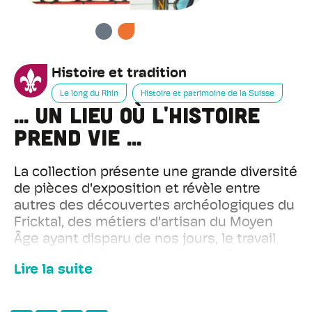
PRÉCÉDENT
SUIVANT
Histoire et tradition
Le long du Rhin
Histoire et patrimoine de la Suisse
... un lieu où l'histoire
prend vie ...
La collection présente une grande diversité
de pièces d'exposition et révèle entre
autres des découvertes archéologiques du
Fricktal, des métiers d'artisan du Moyen
Âge ayant disparu de nos jours, le travail
dans une fabrique de tabac et même des
Lire la suite
cigares.
Les modèles de ville et aquarelles du