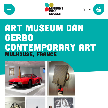
Panneau de gestion des cookies
Aller
au
LISTER L
contenu
principal
ART MUSEUM Dan
GERBO
Contemporary Art
Mulhouse
France