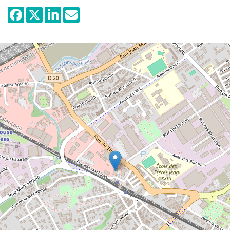
particularité remarquable le distingue : il
est habilement divisé en deux parties
distinctes. La première est consacrée à
une exposition permanente des créations
originales de Dan GERBO, artiste et
fondateur du musée, originaire de
Mulhouse. Quant à la seconde, elle offre
aux artistes et aux galeries françaises et
internationales des espaces à louer
mensuellement, offrant ainsi une
plateforme propice pour exposer et vendre
leurs œuvres. Une occasion unique de
découvrir l'art sous toutes ses facettes !
Rejoignez-nous chaque premier vendredi
du mois, de 17h à 21h, au CONTEMPORARY
ART MUSEUM Dan GERBO de Mulhouse
pour célébrer le début d'une nouvelle
exposition temporaire dédiée à notre