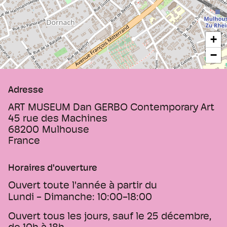
Artiste du Mois. Profitez de cette nocturne
exclusive pour découvrir en avant-première
le talent de l'artiste mis à l'honneur, tout en
+
explorant notre remarquable collection
−
permanente.
Adresse
ART MUSEUM Dan GERBO Contemporary Art
45 rue des Machines
68200
Mulhouse
France
Horaires d'ouverture
Ouvert toute l'année à partir du
Lundi - Dimanche:
10:00-18:00
Ouvert tous les jours, sauf le 25 décembre,