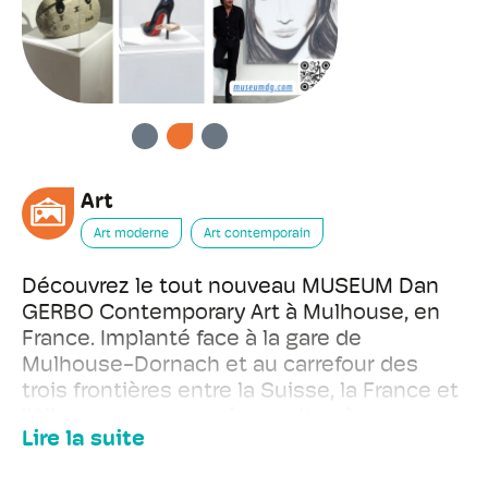
PRÉCÉDENT
SUIVANT
Art
Art moderne
Art contemporain
Découvrez le tout nouveau MUSEUM Dan
GERBO Contemporary Art à Mulhouse, en
France. Implanté face à la gare de
Mulhouse-Dornach et au carrefour des
trois frontières entre la Suisse, la France et
l'Allemagne, ce musée se situe à
Lire la suite
seulement 30 km de Bâle, la capitale
internationale de l'art contemporain. Une