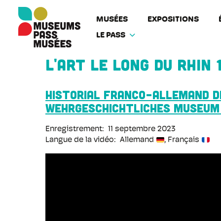
Panneau de gestion des cookies
Aller
au
MUSÉES
EXPOSITIONS
contenu
LE PASS
principal
L'art le long du Rhin 
Historial franco-allemand 
Wehrgeschichtliches Museum
Enregistrement
11 septembre 2023
Langue de la vidéo
Allemand
Français
URL
de
la
vidéo
distante