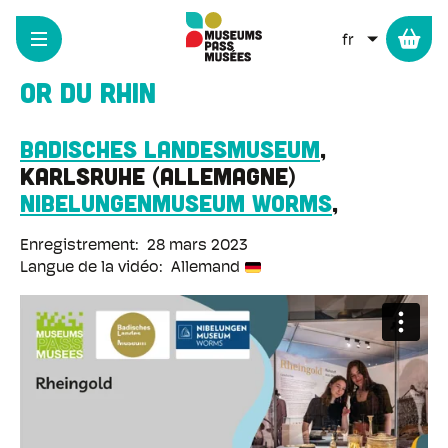
Panneau de gestion des cookies
Aller
au
LISTER L
contenu
principal
Or du Rhin
Badisches Landesmuseum
Karlsruhe
Allemagne
Nibelungenmuseum Worms
Enregistrement
28 mars 2023
Langue de la vidéo
Allemand
URL
de
la
vidéo
distante