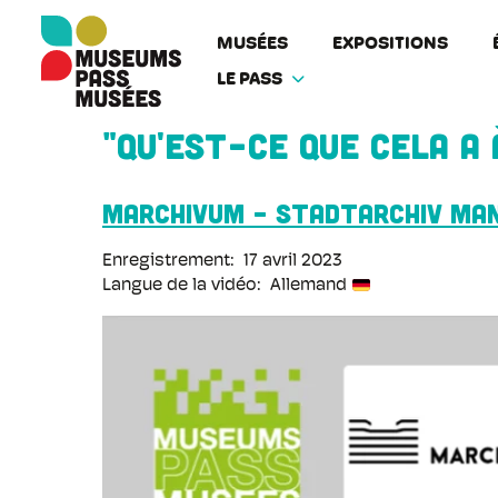
Panneau de gestion des cookies
Aller
au
MUSÉES
EXPOSITIONS
contenu
LE PASS
principal
"Qu'est-ce que cela a 
Marchivum - Stadtarchiv Ma
Enregistrement
17 avril 2023
Langue de la vidéo
Allemand
URL
de
la
vidéo
distante