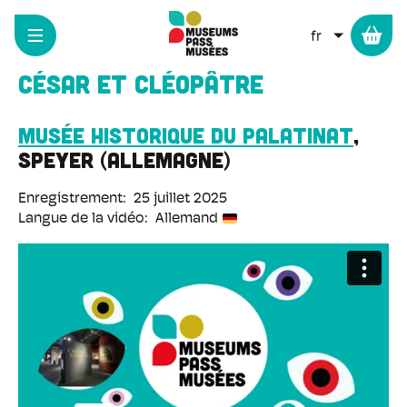
Panneau de gestion des cookies
Aller
au
LISTER L
contenu
principal
César et Cléopâtre
Musée historique du Palatinat
Speyer
Allemagne
Enregistrement
25 juillet 2025
Langue de la vidéo
Allemand
URL
de
la
vidéo
distante