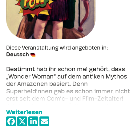
Diese Veranstaltung wird angeboten in
Deutsch
Bestimmt hab ihr schon mal gehört, dass
„Wonder Woman“ auf dem antiken Mythos
der Amazonen basiert. Denn
Superheldinnen gab es schon immer, nicht
erst seit dem Comic- und Film-Zeitalter!
Jahrhundertelang erzählte man sich
Weiterlesen
fabelhafte Geschichten von
Frauengestalten, die mit ihren sagenhaften
+
Kräften und geheimnisvollen Künsten
−
Gutes und ebenso nicht so Gutes