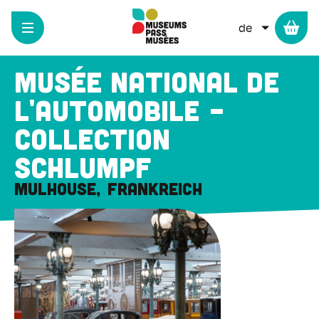
Cookie-Einstellungen
Direkt
zum
WEITERE 
Inhalt
Musée National de
l'Automobile -
Collection
Schlumpf
Mulhouse
Frankreich