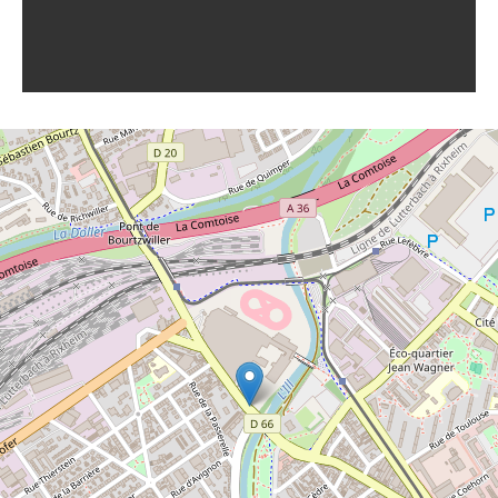
zahlreiche Animationen präsentieren die
Geschichte des Automobils auf lebendige
Weise. Dank der virtuellen Realität können
die Besucher das Rad eines Formel-1-
Rennwagens wechseln oder den Bugatti
Royale fahren. Auf dem Autodrom des
Museums kann man außerdem legendäre
Autos fahren.
Jedes Jahr werden im Musée National de
l'Automobile neue Sonderausstellungen
und Veranstaltungen angeboten.