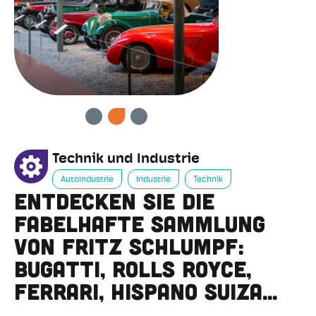
VORHERIGE
WEITER
Technik und Industrie
Autoindustrie
Industrie
Technik
Entdecken Sie die
fabelhafte Sammlung
von Fritz Schlumpf:
Bugatti, Rolls Royce,
Ferrari, Hispano Suiza...