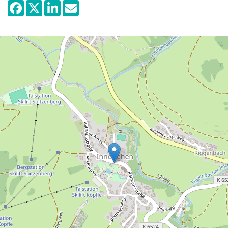
Kunstmuseum ist die Präsentation der
Hans-Thoma-Staatspreisträger des Landes
Baden-Württemberg. Der Hans-Thoma-
Preis, großer Landespreis für Bildende
Kunst Baden-Württemberg, wird alle zwei
Jahre vergeben, Zu den inzwischen über
v40 Preisträgern gehören bekannte
Persönlichkeiten wie u.a. Albert Haueisen
(1950), Otto Dix (1967), Anselm Kiefer (1983),
Fritz Klemm (1987), K.R.H. Sonderborg (1989),
Dieter Krieg (1993), Thomas Ruff (2003) und
Micha Ullman (2005). Anlässlich der
Preisverleihung wird eine Ausstellung mit
Werken des neu nominierten Preisträgers
eröffnet. Die Verleihung ist eingebunden in
das jährlich am zweiten August-
Wochenende stattfindendes großes
traditionelles Heimatfest Hans-Thoma-Tag.