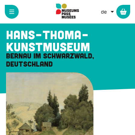
Cookie-Einstellungen
Direkt
zum
WEITERE 
Inhalt
Hans-Thoma-
Kunstmuseum
Bernau im Schwarzwald
Deutschland