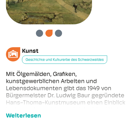
VORHERIGE
WEITER
Kunst
Geschichte und Kulturerbe des Schwarzwaldes
Mit Ölgemälden, Grafiken,
kunstgewerblichen Arbeiten und
Lebensdokumenten gibt das 1949 von
Bürgermeister Dr. Ludwig Baur gegründete
Hans-Thoma-Kunstmuseum einen Einblick
in das umfangreiche und vielseitige Werk
Weiterlesen
Hans Thomas.
Weiterer Schwerpunkt des Hans-Thoma-