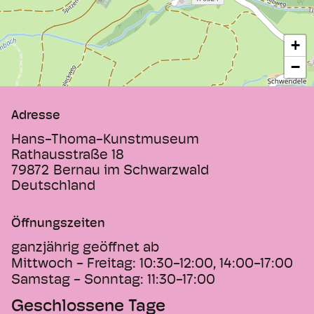
Im Wechsel mit dem Hans-Thoma-Preis
wird in den Jahren mit geraden
Jahreszahlen der NaturEnergie-Förderpreis
+
an Künstler aus der Region verliehen.
−
Adresse
Hans-Thoma-Kunstmuseum
Rathausstraße 18
79872
Bernau im Schwarzwald
Deutschland
Öffnungszeiten
ganzjährig geöffnet ab
Mittwoch - Freitag:
10:30-12:00, 14:00-17:00
Samstag - Sonntag:
11:30-17:00
Geschlossene Tage