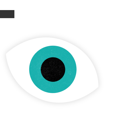
drei Museen, die das Gütesiegel
“ tragen : das Museum des
er Deportation, das Museum der
as Naturkundemuseum und seine
e.