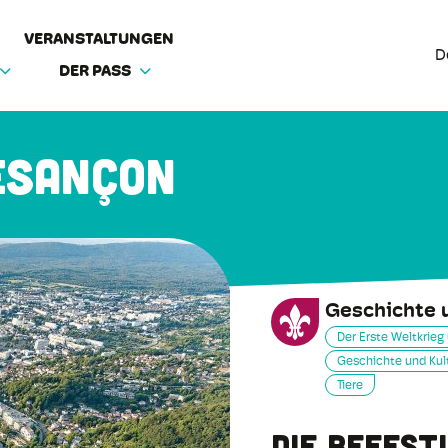
VERANSTALTUNGEN
D
DER PASS
esançon
Geschichte u
Der Erste Weltkrieg
Geschichte und Kul
Tiere
Die Befest