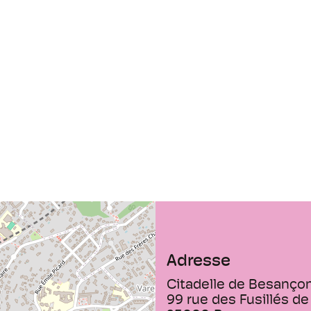
Adresse
Citadelle de Besanço
99 rue des Fusillés de