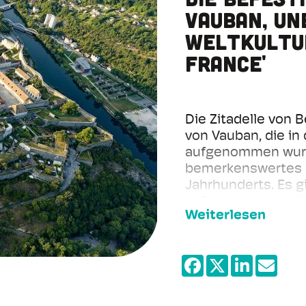
Vauban, UN
Weltkultur
France'
Die Zitadelle von 
von Vauban, die i
aufgenommen wurde
bemerkenswertes Be
Jahrhunderts. Es g
in Frankreich und 
Weiterlesen
Altstadt der Haup
Fluss Doubs umring
Überblicke von de
Die Zitadelle ist e
touristischen Ort 