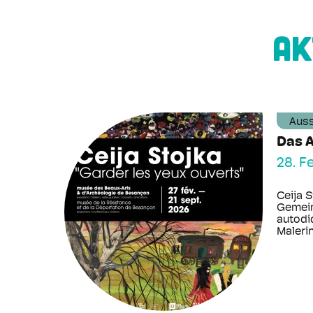
AK
Auss
Das A
28. F
Ceija 
Gemein
autodid
Malerin