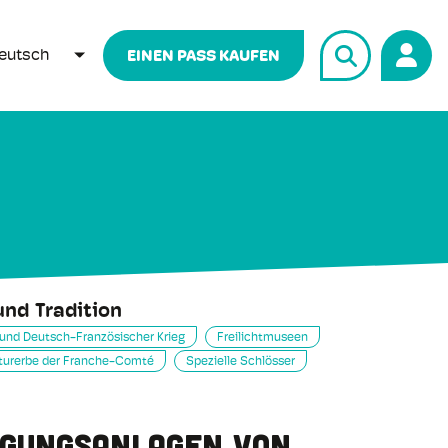
eutsch
EINEN PASS KAUFEN
WEITERE AKTIONEN AUFLISTEN
nd Tradition
 und Deutsch-Französischer Krieg
Freilichtmuseen
turerbe der Franche-Comté
Spezielle Schlösser
igungsanlagen von