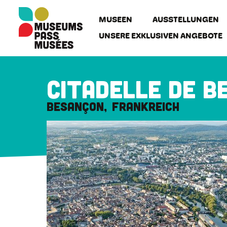
Cookie-Einstellungen
Direkt
zum
MUSEEN
AUSSTELLUNGEN
Inhalt
UNSERE EXKLUSIVEN ANGEBOTE
Citadelle de B
Besançon
Frankreich