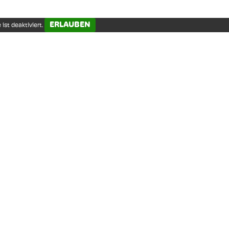
beherbergt heute 
„Musées de France
ERLAUBEN
ist deaktiviert.
Widerstands und d
Franche-Comté, d
vielfältige Tierräum