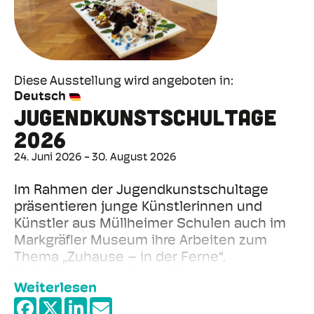
Diese Ausstellung wird angeboten in
Deutsch
Jugendkunstschultage
2026
24. Juni 2026
30. August 2026
Im Rahmen der Jugendkunstschultage
präsentieren junge Künstlerinnen und
Künstler aus Müllheimer Schulen auch im
Markgräfler Museum ihre Arbeiten zum
Thema „Zuhause – in der Ferne“.
Viele Kinder und Jugendliche wachsen
Weiterlesen
heute in unterschiedlichen kulturellen
Kontexten auf. Für sie bedeutet „Zuhause“