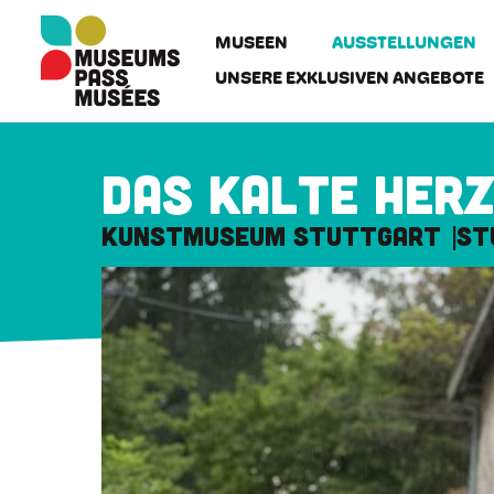
Cookie-Einstellungen
Direkt
zum
MUSEEN
AUSSTELLUNGEN
Inhalt
UNSERE EXKLUSIVEN ANGEBOTE
Das kalte Her
Kunstmuseum Stuttgart
St