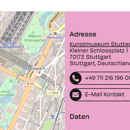
dem Hintergrund ern
Krisen fragt die Aus
unser Zusammenleben
Probe stellen. Gezeig
Adresse
Tracey Emin, Jakob G
Friedrich von Keller,
Kunstmuseum Stuttga
Ricarda Roggan, Erik 
Kleiner Schlossplatz 1
Troika sowie Neuprod
70173
Stuttgart
Turato.
Stuttgart, Deutschlan
+49 711 216 196 0
E-Mail Kontakt
Daten