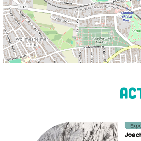
AC
Expo
Joach