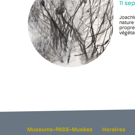
11 se
Joachi
nature 
propre 
végétale
Museums-PASS-Musées
Horaires