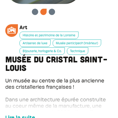
PRÉCÉDENT
SUIVANT
Art
Histoire et patrimoine de la Lorraine
Artisanat de luxe
Musée participatif (intérieur)
Bijouterie, horlogerie & Co.
Technique
musée du cristal Saint-
Louis
Un musée au centre de la plus ancienne
des cristalleries françaises !
Dans une architecture épurée construite
au coeur même de la manufacture, une
collection unique de 2000 pièces illustre