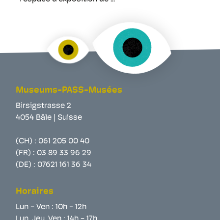
Museums-PASS-Musées
Birsigstrasse 2
4054 Bâle | Suisse
(CH) :
061 205 00 40
(FR) :
03 89 33 96 29
(DE) :
07621 161 36 34
Horaires
Lun - Ven : 10h - 12h
Lun, Jeu, Ven : 14h - 17h