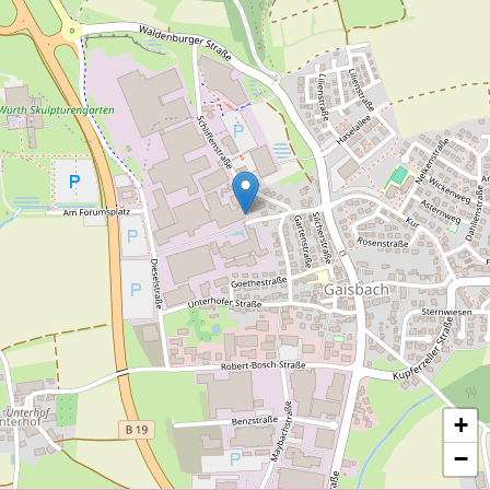
entstanden 1991 zwei selbstständige
Museumsbereiche, die Sammlung
Schrauben und Gewinde und das Museum
für moderne und zeitgenössische Kunst.
Aufgrund seiner Eingliederung in die
Konzernzentrale kann das Museum Würth
in seiner Architektur daher nicht isoliert
betrachtet werden.
In seiner architektonischen Sprache den
postmodernen achtziger Jahren
verpflichtet schuf das Stuttgarter
Architekturbüro Müller-Djordjevic eine
lockere Vernetzung unterschiedlicher
funktionaler Bereiche, die die Symbiose
+
von Arbeitswelt und Kultur auf
−
ungewöhnliche Weise erlebbar macht. Das
lichtdurchflutete und lebendig