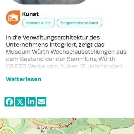
Kunst
Moderne Kunst
Zeitgenössische Kunst
In die Verwaltungsarchitektur des
Unternehmens integriert, zeigt das
Museum Würth Wechselausstellungen aus
dem Bestand der der Sammlung Würth
(18.000 Werke vom frühen 15. Jahrhundert
bis heute) sowie gastierende
Weiterlesen
Werkkomplexe.
Das Museum Würth in Künzelsau ist das
Ergebnis des kulturellen Engagements und
der inzwischen rund 40-jährigen
Sammlertätigkeit des Unternehmers
Reinhold Würth. Integriert in das
Verwaltungsgebäude des Unternehmens