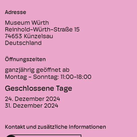
strukturierte Gebäude wendet sich sowohl
Adresse
an Firmenbesucher als auch an Mitarbeiter.
Die Mitarbeiter können von den
Museum Würth
umlaufenden Galerien aus die
Reinhold-Würth-Straße 15
wechselnden Kunstaktivitäten des
74653
Künzelsau
Deutschland
Museums betrachten. Der von außen
eintretende Museumsbesucher wiederum
findet zusätzlich zu den Ausstellungen
Öffnungszeiten
einen umtriebigen, offenen
ganzjährig geöffnet ab
Geschäftsablauf vor. Begegnungen sind in
Montag - Sonntag:
11:00-18:00
jeder Hinsicht möglich.
Geschlossene Tage
24. Dezember 2024
31. Dezember 2024
Kontakt und zusätzliche Informationen