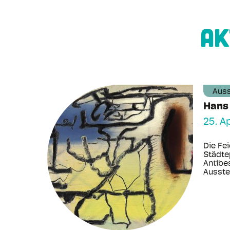
AK
Auss
Hans
25. A
Die Fei
Städte
Antibe
Ausste