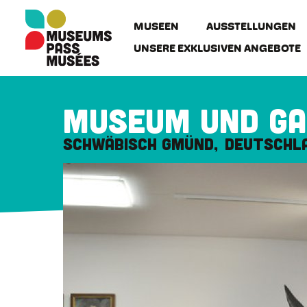
Cookie-Einstellungen
Direkt
zum
MUSEEN
AUSSTELLUNGEN
Inhalt
UNSERE EXKLUSIVEN ANGEBOTE
Museum und Gal
Schwäbisch Gmünd
Deutschl