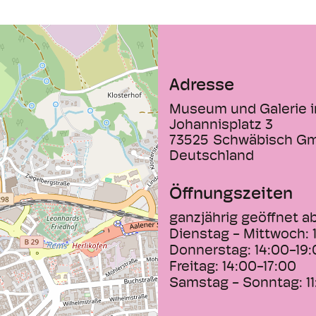
angelegter Rundga
Stadtgeschichte 
eine Zeitreise durc
des Löwenmensche
eine staufische Ma
Adresse
und Hans Baldung 
Museum und Galerie i
Michael Mauchers 
Johannisplatz 3
Kreuz-Münsters bis
73525
Schwäbisch G
20. Jahrhunderts, 
Deutschland
Wilhelm Widemann,
Fehrle, Reinhold N
Öffnungszeiten
Seit 1994 beherber
ganzjährig geöffnet a
ehemaligen Kloster
Dienstag - Mittwoch:
ein großer, durch f
Donnerstag:
14:00-19
gegliederter Auss
Freitag:
14:00-17:00
internationale Geg
Samstag - Sonntag:
1
einzigartigen Ort i