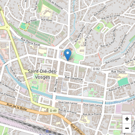
Miró, Moore...
- Ferry: Entdecken Sie eine der
berühmtesten Familien der Stadt, vor allem
ihr berühmtestes Mitglied Jules.
- Le Corbusier: Pläne und Modellbau des
symbolträchtigen Städtebauprojekts, das
von Le Corbusier für den Wiederaufbau von
Saint-Dié-des-Vosges nach dem Krieg
vorgeschlagen wurde.
- Ethnologie: Nachbau des ländlichen
Lebens vor 1945 in den Hochvogesen.
- Kunstgewerbe - Keramik - Kunst –
Ornithologie
+
−
https://www.facebook.com/museepierrenoel