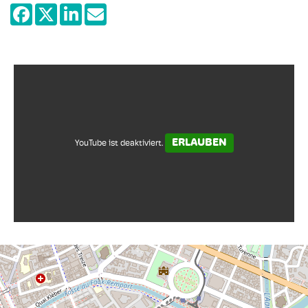
Barock, Realismus, Klassizismus im 17. und
18. Jahrhundert (Rubens, Van Dyck,
Stilleben und holländische Landschaften,
Vouet, Philippe de Champaigne, Largillière,
Boucher, Canaletto, Tiepolo, Ribera, Goya);
Werke des 19. Jahrhunderts (Corot,
Courbet, Chassériau, Brion).
ERLAUBEN
YouTube ist deaktiviert.