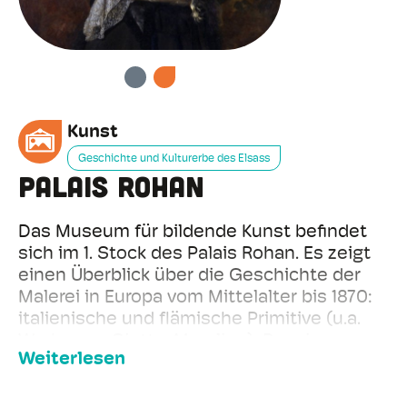
VORHERIGE
WEITER
Kunst
Geschichte und Kulturerbe des Elsass
Palais Rohan
Das Museum für bildende Kunst befindet
sich im 1. Stock des Palais Rohan. Es zeigt
einen Überblick über die Geschichte der
Malerei in Europa vom Mittelalter bis 1870:
italienische und flämische Primitive (u.a.
Werke von Giotto, Memling); Renaissance
Weiterlesen
und Manierismus (Botticelli, Raphaël,
Véronèse, Lucas de Leyde, Le Greco);