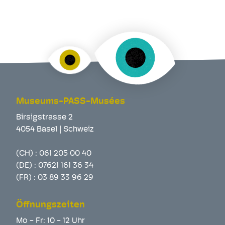
Museums-PASS-Musées
Birsigstrasse 2
4054 Basel | Schweiz
(CH) :
061 205 00 40
(DE) :
07621 161 36 34
(FR) :
03 89 33 96 29
Öffnungszeiten
Mo - Fr: 10 - 12 Uhr