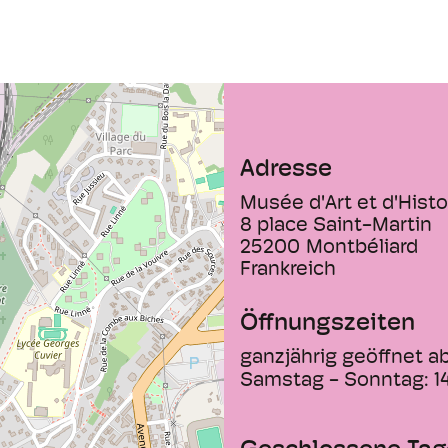
Zeitalter der Aufk
Wohnzimmer werde
dekorative grau in
Das zweite Stockw
Traditionen im Lan
Eigenheiten: Deut
Protestantismus. 
Adresse
Montbéliard, diari
Musée d'Art et d'Histo
Maßeinheiten des 
8 place Saint-Martin
Druckerei Deckherr
25200
Montbéliard
19. Jahrhunderts 
Frankreich
beherbergt eine Sa
Fabrik „L'Épée de 
Öffnungszeiten
einem kleinen Dorf
ganzjährig geöffnet a
Samstag - Sonntag:
1