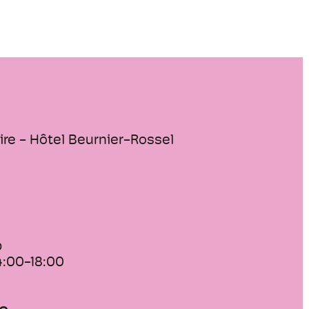
lärung. Im großen denkmalgeschützten
n ein wunderbarer Kachelofen und
 grau gemalte Holztäfelungen gezeigt.
erk widmet sich der Geschichte der
d Montbéliard mit ihren zwei
sches Fürstentum und
Es werden insbesondere Schränke aus
 Mützen (lokale Kopfbedeckung),
ire - Hôtel Beurnier-Rossel
Fürstentums, volkstümliche Bilder der
 sowie einige Spielzeuge des 18. und
ausgestellt. Das Dachgeschoss
mmlung von Spieluhren, die in der
Sainte-Suzanne“ hergestellt wurden,
 nahe Montbéliard.
b
4:00-18:00