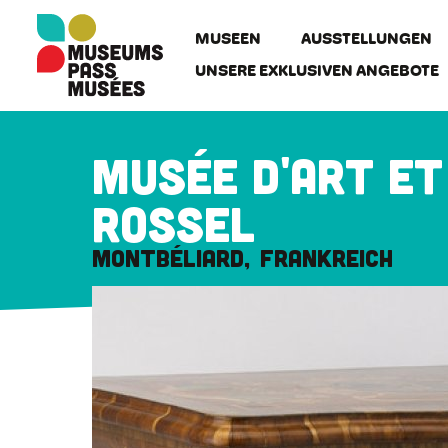
Cookie-Einstellungen
Direkt
zum
MUSEEN
AUSSTELLUNGEN
Inhalt
UNSERE EXKLUSIVEN ANGEBOTE
Musée d'Art et
Rossel
Montbéliard
Frankreich