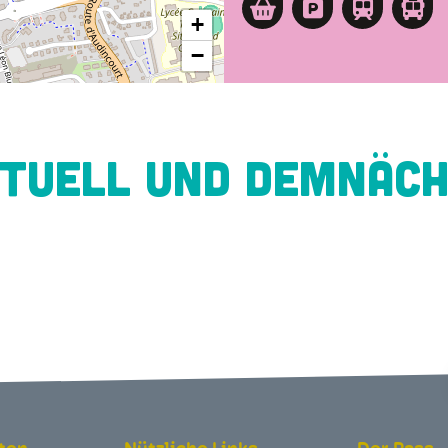
+
−
TUELL UND DEMNÄC