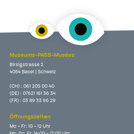
Museums-PASS-Musées
Birsigstrasse 2
4054 Basel | Schweiz
(CH) :
061 205 00 40
(DE) :
07621 161 36 34
(FR) :
03 89 33 96 29
Öffnungszeiten
Mo - Fr: 10 - 12 Uhr
Mo, Do, Fr: 14:00 - 17:00 Uhr