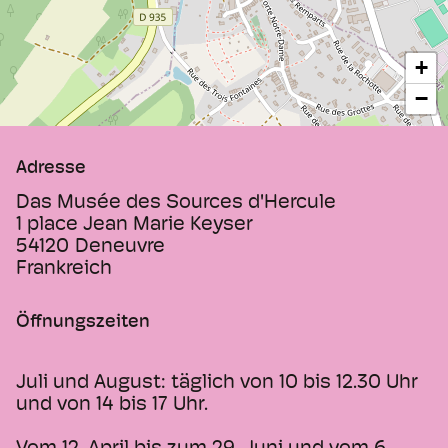
Wir wissen nicht genau, worum sie
gebeten haben, aber die große Zahl der
gefundenen Votivbilder zeugt von der
+
Großzügigkeit des Herkules in Deneuvre.
−
Adresse
Das Musée des Sources d'Hercule
1 place Jean Marie Keyser
54120
Deneuvre
Frankreich
Öffnungszeiten
Juli und August: täglich von 10 bis 12.30 Uhr
und von 14 bis 17 Uhr.