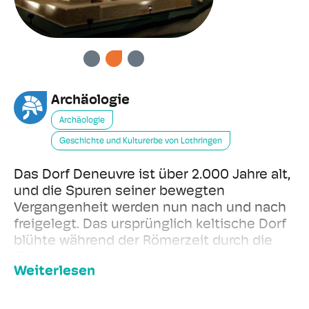
VORHERIGE
WEITER
Archäologie
Archäologie
Geschichte und Kulturerbe von Lothringen
Das Dorf Deneuvre ist über 2.000 Jahre alt,
und die Spuren seiner bewegten
Vergangenheit werden nun nach und nach
freigelegt. Das ursprünglich keltische Dorf
blühte während der Römerzeit durch die
Einrichtung eines wohlhabenden Vicus auf,
Weiterlesen
der sakrale Stätten mit einem Markt
verband. Nach der Zerstörung der