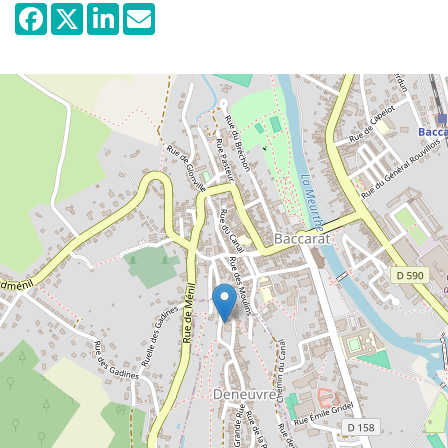
Jahrhundert geriet diese Epoche in
Vergessenheit. Erst 1974 wurde sie
wiederentdeckt, als ein Bauer beim Graben
eines Brunnens in Deneuvre bei Baccarat
eine römische Säule fand. Es folgten zwölf
Jahre Ausgrabungsarbeiten, die zur
Entdeckung der wichtigsten sakralen
Stätte führten
die dem Herkules gewidmet ist. Das
Museum Les Sources d'Hercules zeigt eine
Nachbildung des Originals, die auf
authentischen Statuen der heiligen Stätte
in Deneuvre basiert. Auf einer Fläche von
400 Quadratmetern sind die Besucher
eingeladen, dem Weg der Pilger zu folgen,
die Herkules anflehten, ihre Wünsche zu
erfüllen. Wir wissen nicht